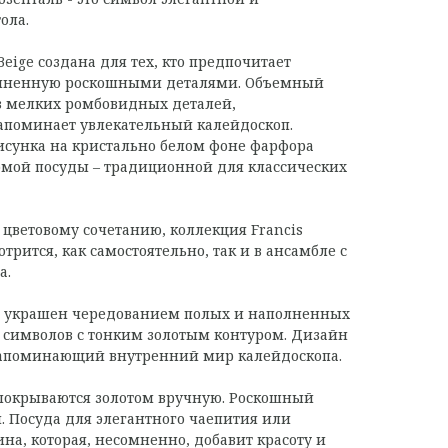
ола.
Beige создана для тех, кто предпочитает
полненную роскошными деталями. Объемный
з мелких ромбовидных деталей,
апоминает увлекательный калейдоскоп.
исунка на кристально белом фоне фарфора
мой посуды – традиционной для классических
цветовому сочетанию, коллекция Francis
трится, как самостоятельно, так и в ансамбле с
а.
ge украшен чередованием полых и наполненных
 символов с тонким золотым контуром. Дизайн
 напоминающий внутренний мир калейдоскопа.
покрываются золотом вручную. Роскошный
. Посуда для элегантного чаепития или
на, которая, несомненно, добавит красоту и