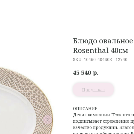
Блюдо овальное 
Rosenthal 40см
SKU:
10460-404308--12740
р.
45 540
ОПИСАНИЕ
Девиз компании "Розенталь"
подпитывает стремление п
качество продукции. Благо
столовых приборов марка Р