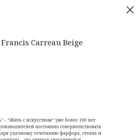
Francis Carreau Beige
 - “Жить с искусством” уже более 100 лет
роизводителей постоянно совершенствовать
даря удачному сочетанию фарфора, стекла и
озенталь - это символ элегантной и