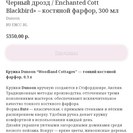
Черный дрозд / Enchanted Cott
Blackbird» – костяной фарфор, 300 мл
Dunoon
BU-ENCC-BL
5350,00
р.
Кружка Dunoon “Woodland Cottages” — тонкий костяной
фарфор, 0.3 л
Кружки
Dunoon
вручную создаются в Стэфордшире, Англия.
Традиционные методы производства, отточенные тремя
поколениями мастеров, обеспечивают исключительное
качество тонкого костяного фарфора.
Форма
Bute
— классическая, с прямыми стенками и лёгким
расширением кверху. Удобная ручка делает кружку
комфортной в использовании каждый день.
Дизайн украшен уютными загородными домиками среди
лесного пейзажа. Вокруг — яркие цветы, живописные деревья,