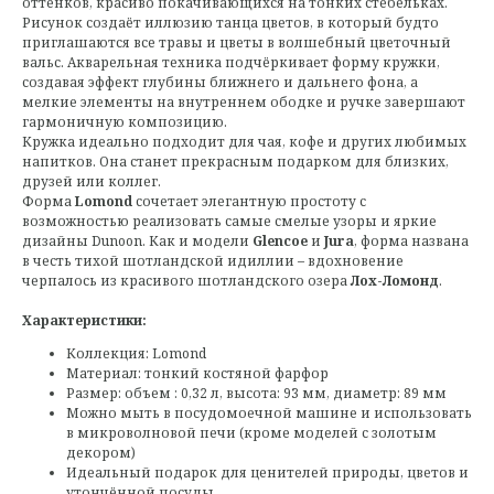
оттенков, красиво покачивающихся на тонких стебельках.
Рисунок создаёт иллюзию танца цветов, в который будто
приглашаются все травы и цветы в волшебный цветочный
вальс. Акварельная техника подчёркивает форму кружки,
создавая эффект глубины ближнего и дальнего фона, а
мелкие элементы на внутреннем ободке и ручке завершают
гармоничную композицию.
Кружка идеально подходит для чая, кофе и других любимых
напитков. Она станет прекрасным подарком для близких,
друзей или коллег.
Форма
Lomond
сочетает элегантную простоту с
возможностью реализовать самые смелые узоры и яркие
дизайны Dunoon. Как и модели
Glencoe
и
Jura
, форма названа
в честь тихой шотландской идиллии – вдохновение
черпалось из красивого шотландского озера
Лох-Ломонд
.
Характеристики:
Коллекция: Lomond
Материал: тонкий костяной фарфор
Размер: объем : 0,32 л, высота: 93 мм, диаметр: 89 мм
Можно мыть в посудомоечной машине и использовать
в микроволновой печи (кроме моделей с золотым
декором)
Идеальный подарок для ценителей природы, цветов и
утончённой посуды