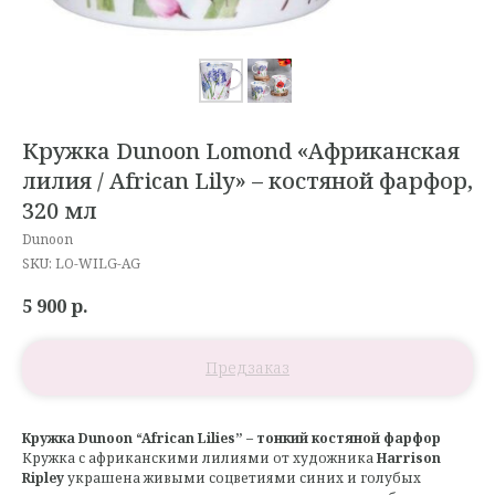
Кружка Dunoon Lomond «Африканская
лилия / African Lily» – костяной фарфор,
320 мл
Dunoon
SKU:
LO-WILG-AG
5 900
р.
Кружка Dunoon “African Lilies” – тонкий костяной фарфор
Кружка с африканскими лилиями от художника
Harrison
Ripley
украшена живыми соцветиями синих и голубых