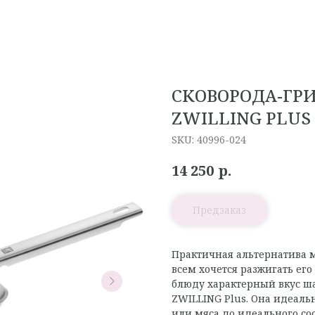
СКОВОРОДА-ГРИ
ZWILLING PLUS
SKU:
40996-024
р.
14 250
Практичная альтернатива ман
всем хочется разжигать его
блюду характерный вкус ш
ZWILLING Plus. Она идеаль
или мяса до идеального сос