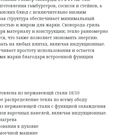
отовления гамбургеров, сосисок и стейков, а
ганских блюд с исключительно низким
ая структура обеспечивает минимальный
хностью и жиром для жарки. Сковорода-гриль
аря материалу и конструкции; тепло равномерно
ся, что также позволяет экономить энергию.
вать на любых плитах, включая индукционные.
чивает простоту использования и остается
емя жарки благодаря встроенной функции
товлена из нержавеющй стали 18/10
е распределение тепла по всему ободу
из нержавеющей стали с функцией охлаждения
пов варочных панелей, включая индукционные.
нагрева
ования в духовке
омоечной машине