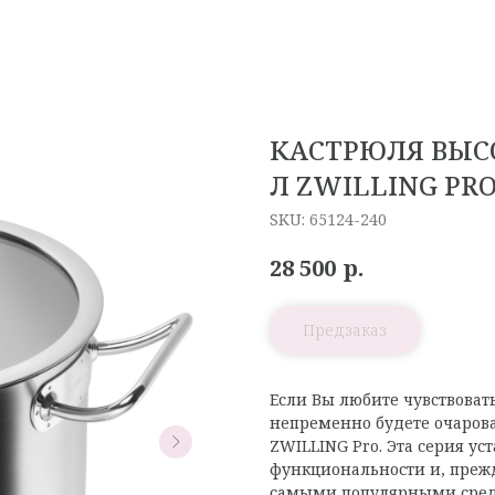
КАСТРЮЛЯ ВЫСО
Л ZWILLING PR
SKU:
65124-240
р.
28 500
Если Вы любите чувствоват
непременно будете очаров
ZWILLING Pro. Эта серия ус
функциональности и, прежд
самыми популярными среди