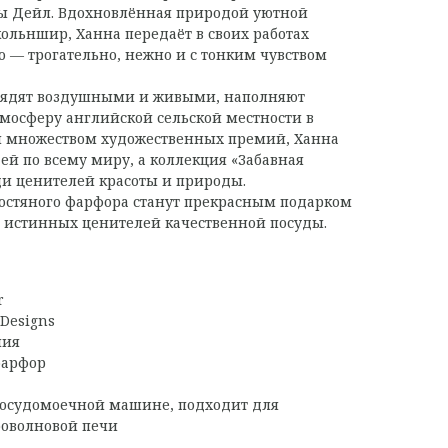
ы Дейл. Вдохновлённая природой уютной
ольншир, Ханна передаёт в своих работах
о — трогательно, нежно и с тонким чувством
лядят воздушными и живыми, наполняют
тмосферу английской сельской местности в
 множеством художественных премий, Ханна
ей по всему миру, а коллекция «Забавная
ди ценителей красоты и природы.
костяного фарфора станут прекрасным подарком
 истинных ценителей качественной посуды.
r
Designs
ния
фарфор
осудомоечной машине, подходит для
роволновой печи