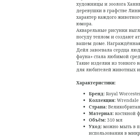
художницы и зоолога Ханн
деревушки в графстве Линк
характер каждого животног
юмора.
Акварельные рисунки выг
посуду теплом и создают а
вашем доме. Награждённая
Дейл завоевала сердца люд
фауна» стала любимой сре
Такие изделия из тонкого 
для любителей животных и
Характеристики:
Бренд:
Royal Worceste
Коллекция:
Wrendale 
Страна:
Великобрита
Материал:
костяной 
Объём:
310 мл
Уход:
можно мыть в п
использования в мик