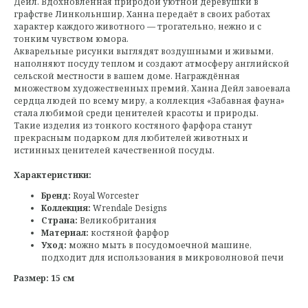
Дейл. Вдохновлённая природой уютной деревушки в
графстве Линкольншир, Ханна передаёт в своих работах
характер каждого животного — трогательно, нежно и с
тонким чувством юмора.
Акварельные рисунки выглядят воздушными и живыми,
наполняют посуду теплом и создают атмосферу английской
сельской местности в вашем доме. Награждённая
множеством художественных премий, Ханна Дейл завоевала
сердца людей по всему миру, а коллекция «Забавная фауна»
стала любимой среди ценителей красоты и природы.
Такие изделия из тонкого костяного фарфора станут
прекрасным подарком для любителей животных и
истинных ценителей качественной посуды.
Характеристики:
Бренд:
Royal Worcester
Коллекция:
Wrendale Designs
Страна:
Великобритания
Материал:
костяной фарфор
Уход:
можно мыть в посудомоечной машине,
подходит для использования в микроволновой печи
Размер: 15 см