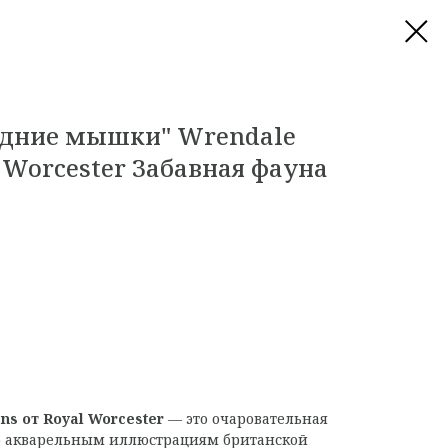
одние мышки" Wrendale
l Worcester Забавная фауна
ns от Royal Worcester
— это очаровательная
по акварельным иллюстрациям британской