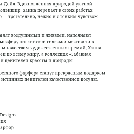
ы Дейл. Вдохновлённая природой уютной
ольншир, Ханна передаёт в своих работах
о — трогательно, нежно и с тонким чувством
лядят воздушными и живыми, наполняют
тмосферу английской сельской местности в
 множеством художественных премий, Ханна
ей по всему миру, а коллекция «Забавная
ди ценителей красоты и природы.
костяного фарфора станут прекрасным подарком
 истинных ценителей качественной посуды.
r
Designs
ния
фарфор