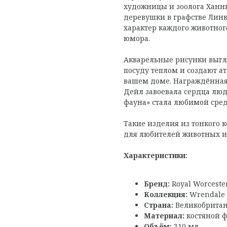
художницы и зоолога Ханн
деревушки в графстве Линк
характер каждого животног
юмора.
Акварельные рисунки выг
посуду теплом и создают а
вашем доме. Награждённая
Дейл завоевала сердца люд
фауна» стала любимой сре
Такие изделия из тонкого 
для любителей животных и
Характеристики:
Бренд:
Royal Worceste
Коллекция:
Wrendale 
Страна:
Великобрита
Материал:
костяной 
Объём:
310 мл