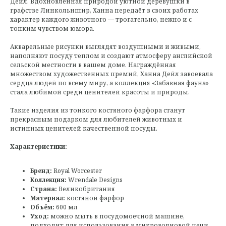
Дейл. Вдохновлённая природой уютной деревушки в
графстве Линкольншир, Ханна передаёт в своих работах
характер каждого животного — трогательно, нежно и с
тонким чувством юмора.
Акварельные рисунки выглядят воздушными и живыми,
наполняют посуду теплом и создают атмосферу английской
сельской местности в вашем доме. Награждённая
множеством художественных премий, Ханна Дейл завоевала
сердца людей по всему миру, а коллекция «Забавная фауна»
стала любимой среди ценителей красоты и природы.
Такие изделия из тонкого костяного фарфора станут
прекрасным подарком для любителей животных и
истинных ценителей качественной посуды.
Характеристики:
Бренд:
Royal Worcester
Коллекция:
Wrendale Designs
Страна:
Великобритания
Материал:
костяной фарфор
Объём:
600 мл
Уход:
можно мыть в посудомоечной машине,
подходит для использования в микроволновой печи