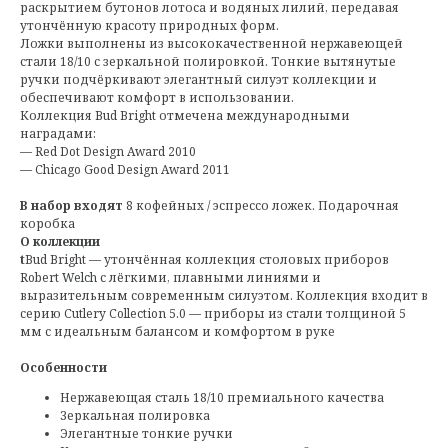
раскрытием бутонов лотоса и водяных лилий, передавая
утончённую красоту природных форм.
Ложки выполнены из высококачественной нержавеющей
стали 18/10 с зеркальной полировкой. Тонкие вытянутые
ручки подчёркивают элегантный силуэт коллекции и
обеспечивают комфорт в использовании.
Коллекция Bud Bright отмечена международными
наградами:
— Red Dot Design Award 2010
— Chicago Good Design Award 2011
В набор входят
8 кофейных / эспрессо ложек. Подарочная
коробка
О коллекции
t
Bud Bright — утончённая коллекция столовых приборов
Robert Welch с лёгкими, плавными линиями и
выразительным современным силуэтом. Коллекция входит в
серию Cutlery Collection 5.0 — приборы из стали толщиной 5
мм с идеальным балансом и комфортом в руке
Особенности
Нержавеющая сталь 18/10 премиального качества
Зеркальная полировка
Элегантные тонкие ручки