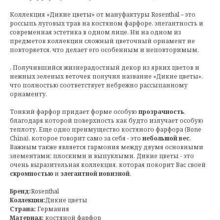
Коллекция «Дикие цветы» от мануфактуры Rosenthal – это
россыпь луговых трав на костяном фарфоре, элегантность и
современная эстетика в одном лице. Ни на одном из
предметов коллекции сложный цветочный орнамент не
повторяется, что делает его особенным и неповторимым.
. Получившийся жизнерадостный декор из ярких цветов и
нежных зеленых веточек получил название «Дикие цветы»,
что полностью соответствует небрежно рассыпанному
орнаменту.
Тонкий фарфор придает форме особую
прозрачность
,
благодаря которой поверхность как будто излучает особую
теплоту. Еще одно преимущество костяного фарфора (Bone
China), которое говорит само за себя - это
небольшой вес
.
Важным также является гармония между двумя основными
элементами: плоскими и выпуклыми. Дикие цветы - это
очень выразительная коллекция, которая покорит Вас своей
скромностью
и
элегантной новизной
.
Бренд:
Rosenthal
Коллекция:
Дикие цветы
Страна:
Германия
Материал:
костяной фарфор