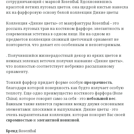
сотрудничающий с маркой Rosenthal. Вдохновившись
красотой летних луговых цветов, она щедрой кистью нанесла
их на фарфоровую основу белой коллекции Дикие цветы
Коллекция «Дикие цветы» от мануфактуры Rosenthal – это
россыпь луговых трав на костяном фарфоре, элегантность и
современная эстетика в одном лице. Ни на одном из
предметов коллекции сложный цветочный орнамент не
повторяется, что делает его особенным и неповторимым.
. Получившийся жизнерадостный декор из ярких цветов и
нежных зеленых веточек получил название «Дикие цветы»,
что полностью соответствует небрежно рассыпанному
орнаменту.
Тонкий фарфор придает форме особую
прозрачность
,
благодаря которой поверхность как будто излучает особую
теплоту. Еще одно преимущество костяного фарфора (Bone
China), которое говорит само за себя - это
небольшой вес
.
Важным также является гармония между двумя основными
элементами: плоскими и выпуклыми. Дикие цветы - это
очень выразительная коллекция, которая покорит Вас своей
скромностью
и
элегантной новизной
.
Бренд:
Rosenthal