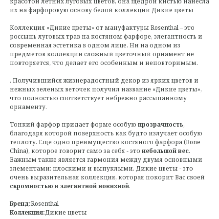
красотой летних луговых цветов, она щедрой кистью нанесла
их на фарфоровую основу белой коллекции Дикие цветы
Коллекция «Дикие цветы» от мануфактуры Rosenthal – это
россыпь луговых трав на костяном фарфоре, элегантность и
современная эстетика в одном лице. Ни на одном из
предметов коллекции сложный цветочный орнамент не
повторяется, что делает его особенным и неповторимым.
. Получившийся жизнерадостный декор из ярких цветов и
нежных зеленых веточек получил название «Дикие цветы»,
что полностью соответствует небрежно рассыпанному
орнаменту.
Тонкий фарфор придает форме особую
прозрачность
,
благодаря которой поверхность как будто излучает особую
теплоту. Еще одно преимущество костяного фарфора (Bone
China), которое говорит само за себя - это
небольшой вес
.
Важным также является гармония между двумя основными
элементами: плоскими и выпуклыми. Дикие цветы - это
очень выразительная коллекция, которая покорит Вас своей
скромностью
и
элегантной новизной
.
Бренд:
Rosenthal
Коллекция:
Дикие цветы