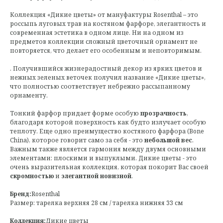
Коллекция «Дикие цветы» от мануфактуры Rosenthal – это
россыпь луговых трав на костяном фарфоре, элегантность и
современная эстетика в одном лице. Ни на одном из
предметов коллекции сложный цветочный орнамент не
повторяется, что делает его особенным и неповторимым.
. Получившийся жизнерадостный декор из ярких цветов и
нежных зеленых веточек получил название «Дикие цветы»,
что полностью соответствует небрежно рассыпанному
орнаменту.
Тонкий фарфор придает форме особую
прозрачность
,
благодаря которой поверхность как будто излучает особую
теплоту. Еще одно преимущество костяного фарфора (Bone
China), которое говорит само за себя - это
небольшой вес
.
Важным также является гармония между двумя основными
элементами: плоскими и выпуклыми. Дикие цветы - это
очень выразительная коллекция, которая покорит Вас своей
скромностью
и
элегантной новизной
.
Бренд:
Rosenthal
Размер: тарелка верхняя 28 см / тарелка нижняя 33 см
Коллекция:
Дикие цветы