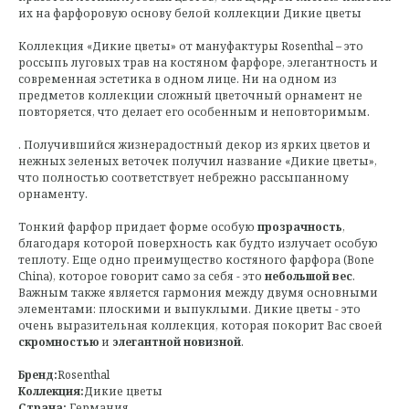
их на фарфоровую основу белой коллекции Дикие цветы
Коллекция «Дикие цветы» от мануфактуры Rosenthal – это
россыпь луговых трав на костяном фарфоре, элегантность и
современная эстетика в одном лице. Ни на одном из
предметов коллекции сложный цветочный орнамент не
повторяется, что делает его особенным и неповторимым.
. Получившийся жизнерадостный декор из ярких цветов и
нежных зеленых веточек получил название «Дикие цветы»,
что полностью соответствует небрежно рассыпанному
орнаменту.
Тонкий фарфор придает форме особую
прозрачность
,
благодаря которой поверхность как будто излучает особую
теплоту. Еще одно преимущество костяного фарфора (Bone
China), которое говорит само за себя - это
небольшой вес
.
Важным также является гармония между двумя основными
элементами: плоскими и выпуклыми. Дикие цветы - это
очень выразительная коллекция, которая покорит Вас своей
скромностью
и
элегантной новизной
.
Бренд:
Rosenthal
Коллекция:
Дикие цветы
Страна:
Германия