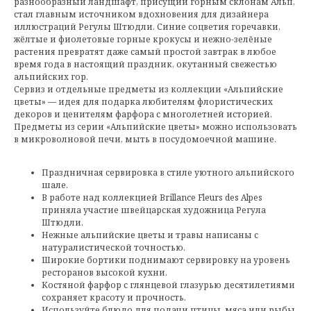
разнообразный ландшафт, присущий горным склонам Альп,
стал главным источником вдохновения для дизайнера
иллюстраций Регулы Штюдли. Синие соцветия горечавки,
жёлтые и фиолетовые горные крокусы и нежно-зелёные
растения превратят даже самый простой завтрак в любое
время года в настоящий праздник, окутанный свежестью
альпийских гор.
Сервиз и отдельные предметы из коллекции «Альпийские
цветы» — идея для подарка любителям флористических
декоров и ценителям фарфора с многолетней историей.
Предметы из серии «Альпийские цветы» можно использовать
в микроволновой печи, мыть в посудомоечной машине.
Праздничная сервировка в стиле уютного альпийского
шале.
В работе над коллекцией Brillance Fleurs des Alpes
приняла участие швейцарская художница Регула
Штюдли.
Нежные альпийские цветы и травы написаны с
натуралистической точностью.
Широкие бортики поднимают сервировку на уровень
ресторанов высокой кухни.
Костяной фарфор с глянцевой глазурью десятилетиями
сохраняет красоту и прочность.
Используйте блюдо для подачи птицы, мяса или рыбы