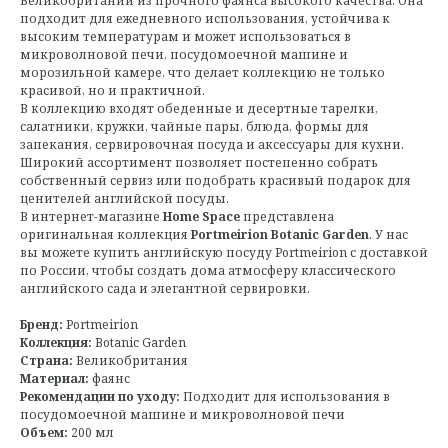
Великобритании из прочного фаянса высокого качества. Она
подходит для ежедневного использования, устойчива к
высоким температурам и может использоваться в
микроволновой печи, посудомоечной машине и
морозильной камере, что делает коллекцию не только
красивой, но и практичной.
В коллекцию входят обеденные и десертные тарелки,
салатники, кружки, чайные пары, блюда, формы для
запекания, сервировочная посуда и аксессуары для кухни.
Широкий ассортимент позволяет постепенно собрать
собственный сервиз или подобрать красивый подарок для
ценителей английской посуды.
В интернет-магазине
Home Space
представлена
оригинальная коллекция
Portmeirion Botanic Garden
. У нас
вы можете купить английскую посуду Portmeirion с доставкой
по России, чтобы создать дома атмосферу классического
английского сада и элегантной сервировки.
Бренд:
Portmeirion
Коллекция:
Botanic Garden
Страна:
Великобритания
Материал:
фаянс
Рекомендации по уходу:
Подходит для использования в
посудомоечной машине и микроволновой печи
Объем:
200 мл