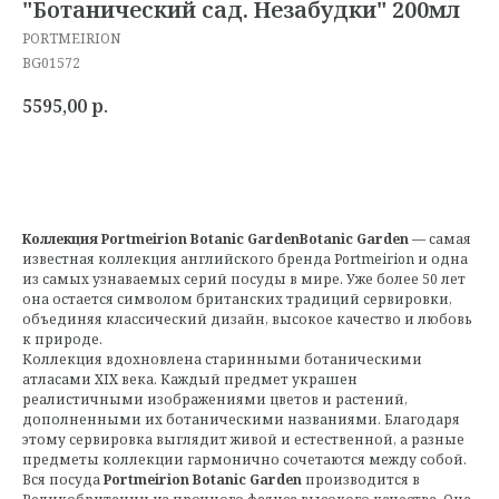
"Ботанический сад. Незабудки" 200мл
PORTMEIRION
BG01572
5595,00
р.
Коллекция Portmeirion Botanic GardenBotanic Garden
— самая
известная коллекция английского бренда Portmeirion и одна
из самых узнаваемых серий посуды в мире. Уже более 50 лет
она остается символом британских традиций сервировки,
объединяя классический дизайн, высокое качество и любовь
к природе.
Коллекция вдохновлена старинными ботаническими
атласами XIX века. Каждый предмет украшен
реалистичными изображениями цветов и растений,
дополненными их ботаническими названиями. Благодаря
этому сервировка выглядит живой и естественной, а разные
предметы коллекции гармонично сочетаются между собой.
Вся посуда
Portmeirion Botanic Garden
производится в