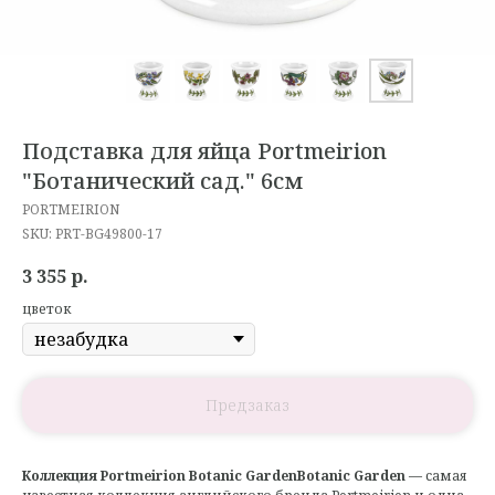
Подставка для яйца Portmeirion
"Ботанический сад." 6см
PORTMEIRION
SKU:
PRT-BG49800-17
3 355
р.
цветок
Коллекция Portmeirion Botanic GardenBotanic Garden
— самая