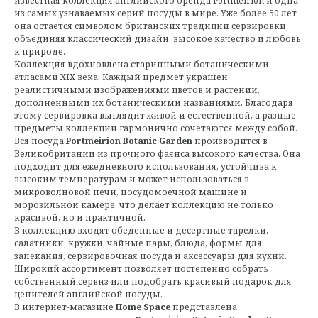
известная коллекция английского бренда Portmeirion и одна
из самых узнаваемых серий посуды в мире. Уже более 50 лет
она остается символом британских традиций сервировки,
объединяя классический дизайн, высокое качество и любовь
к природе.
Коллекция вдохновлена старинными ботаническими
атласами XIX века. Каждый предмет украшен
реалистичными изображениями цветов и растений,
дополненными их ботаническими названиями. Благодаря
этому сервировка выглядит живой и естественной, а разные
предметы коллекции гармонично сочетаются между собой.
Вся посуда
Portmeirion Botanic Garden
производится в
Великобритании из прочного фаянса высокого качества. Она
подходит для ежедневного использования, устойчива к
высоким температурам и может использоваться в
микроволновой печи, посудомоечной машине и
морозильной камере, что делает коллекцию не только
красивой, но и практичной.
В коллекцию входят обеденные и десертные тарелки,
салатники, кружки, чайные пары, блюда, формы для
запекания, сервировочная посуда и аксессуары для кухни.
Широкий ассортимент позволяет постепенно собрать
собственный сервиз или подобрать красивый подарок для
ценителей английской посуды.
В интернет-магазине
Home Space
представлена