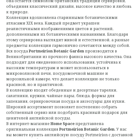
она остается символом британских традиций сервировки,
объединяя классический дизайн, высокое качество и любовь
к природе.
Коллекция вдохновлена старинными ботаническими
атласами XIX века. Каждый предмет украшен
реалистичными изображениями цветов и растений,
дополненными их ботаническими названиями. Благодаря
этому сервировка выглядит живой и естественной, а разные
предметы коллекции гармонично сочетаются между собой.
Вся посуда
Portmeirion Botanic Garden
производится в
Великобритании из прочного фаянса высокого качества. Она
подходит для ежедневного использования, устойчива к
высоким температурам и может использоваться в
микроволновой печи, посудомоечной машине и
морозильной камере, что делает коллекцию не только
красивой, но и практичной.
В коллекцию входят обеденные и десертные тарелки,
салатники, кружки, чайные пары, блюда, формы для
запекания, сервировочная посуда и аксессуары для кухни.
Широкий ассортимент позволяет постепенно собрать
собственный сервиз или подобрать красивый подарок для
ценителей английской посуды.
В интернет-магазине
Home Space
представлена
оригинальная коллекция
Portmeirion Botanic Garden
. У нас
вы можете купить английскую посуду Portmeirion с доставкой