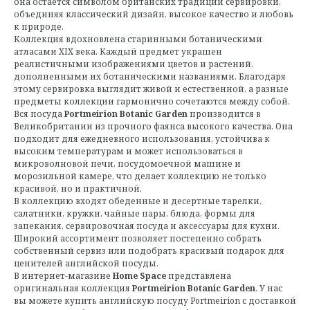
она остается символом британских традиций сервировки,
объединяя классический дизайн, высокое качество и любовь
к природе.
Коллекция вдохновлена старинными ботаническими
атласами XIX века. Каждый предмет украшен
реалистичными изображениями цветов и растений,
дополненными их ботаническими названиями. Благодаря
этому сервировка выглядит живой и естественной, а разные
предметы коллекции гармонично сочетаются между собой.
Вся посуда
Portmeirion Botanic Garden
производится в
Великобритании из прочного фаянса высокого качества. Она
подходит для ежедневного использования, устойчива к
высоким температурам и может использоваться в
микроволновой печи, посудомоечной машине и
морозильной камере, что делает коллекцию не только
красивой, но и практичной.
В коллекцию входят обеденные и десертные тарелки,
салатники, кружки, чайные пары, блюда, формы для
запекания, сервировочная посуда и аксессуары для кухни.
Широкий ассортимент позволяет постепенно собрать
собственный сервиз или подобрать красивый подарок для
ценителей английской посуды.
В интернет-магазине
Home Space
представлена
оригинальная коллекция
Portmeirion Botanic Garden
. У нас
вы можете купить английскую посуду Portmeirion с доставкой