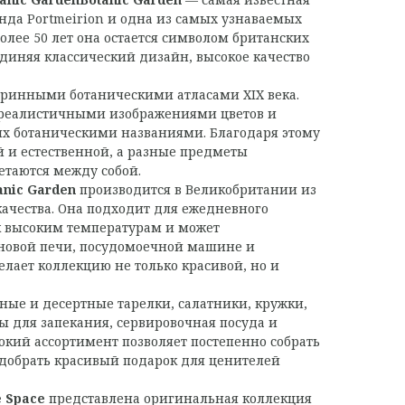
нда Portmeirion и одна из самых узнаваемых
олее 50 лет она остается символом британских
диняя классический дизайн, высокое качество
аринными ботаническими атласами XIX века.
реалистичными изображениями цветов и
х ботаническими названиями. Благодаря этому
 и естественной, а разные предметы
етаются между собой.
anic Garden
производится в Великобритании из
качества. Она подходит для ежедневного
к высоким температурам и может
лновой печи, посудомоечной машине и
елает коллекцию не только красивой, но и
ные и десертные тарелки, салатники, кружки,
 для запекания, сервировочная посуда и
окий ассортимент позволяет постепенно собрать
добрать красивый подарок для ценителей
 Space
представлена оригинальная коллекция