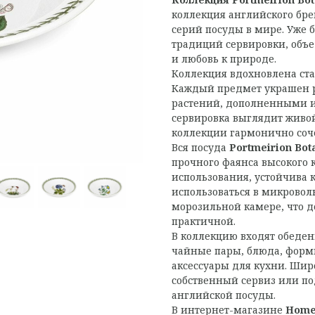
коллекция английского бре
серий посуды в мире. Уже б
традиций сервировки, объе
и любовь к природе.
Коллекция вдохновлена ст
Каждый предмет украшен 
растений, дополненными и
сервировка выглядит живой
коллекции гармонично соч
Вся посуда
Portmeirion Bot
прочного фаянса высокого 
использования, устойчива 
использоваться в микрово
морозильной камере, что д
практичной.
В коллекцию входят обеден
чайные пары, блюда, формы
аксессуары для кухни. Шир
собственный сервиз или по
английской посуды.
В интернет-магазине
Home