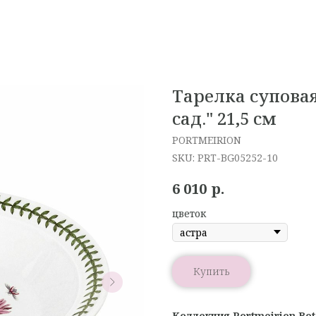
Тарелка суповая
сад." 21,5 см
PORTMEIRION
SKU:
PRT-BG05252-10
р.
6 010
цветок
Купить
Коллекция Portmeirion Bot