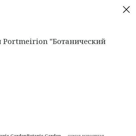
 Portmeirion "Ботанический
anic GardenBotanic Garden
— самая известная