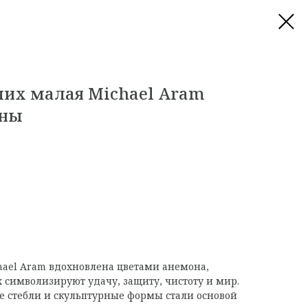
чих малая Michael Aram
оны
hael Aram вдохновлена цветами анемона,
х символизируют удачу, защиту, чистоту и мир.
е стебли и скульптурные формы стали основой