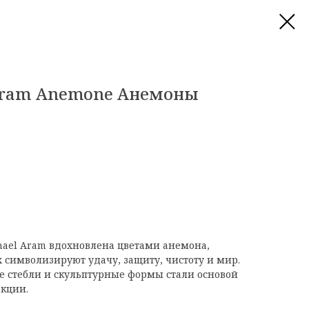
Aram Anemone Анемоны
hael Aram вдохновлена цветами анемона,
х символизируют удачу, защиту, чистоту и мир.
е стебли и скульптурные формы стали основой
екции.